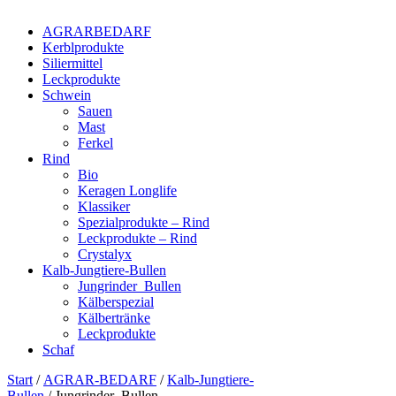
AGRARBEDARF
Kerblprodukte
Siliermittel
Leckprodukte
Schwein
Sauen
Mast
Ferkel
Rind
Bio
Keragen Longlife
Klassiker
Spezialprodukte – Rind
Leckprodukte – Rind
Crystalyx
Kalb-Jungtiere-Bullen
Jungrinder_Bullen
Kälberspezial
Kälbertränke
Leckprodukte
Schaf
Start
/
AGRAR-BEDARF
/
Kalb-Jungtiere-
Bullen
/ Jungrinder_Bullen