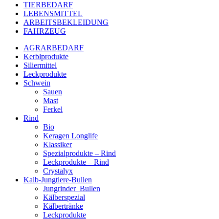
TIERBEDARF
LEBENSMITTEL
ARBEITSBEKLEIDUNG
FAHRZEUG
AGRARBEDARF
Kerblprodukte
Siliermittel
Leckprodukte
Schwein
Sauen
Mast
Ferkel
Rind
Bio
Keragen Longlife
Klassiker
Spezialprodukte – Rind
Leckprodukte – Rind
Crystalyx
Kalb-Jungtiere-Bullen
Jungrinder_Bullen
Kälberspezial
Kälbertränke
Leckprodukte