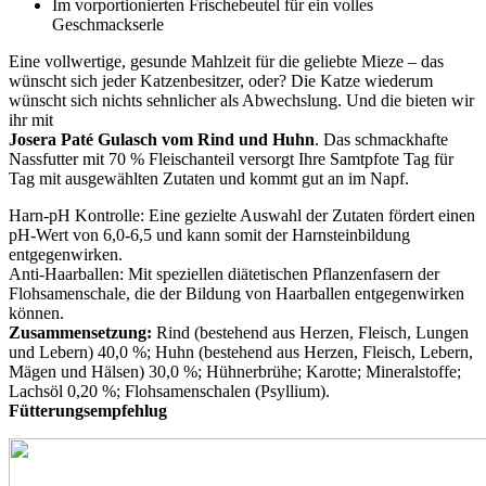
Im vorportionierten Frischebeutel für ein volles
Geschmackserle
Eine vollwertige, gesunde Mahlzeit für die geliebte Mieze – das
wünscht sich jeder Katzenbesitzer, oder? Die Katze wiederum
wünscht sich nichts sehnlicher als Abwechslung. Und die bieten wir
ihr mit
Josera Paté Gulasch vom Rind und Huhn
. Das schmackhafte
Nassfutter mit 70 % Fleischanteil versorgt Ihre Samtpfote Tag für
Tag mit ausgewählten Zutaten und kommt gut an im Napf.
Harn-pH Kontrolle: Eine gezielte Auswahl der Zutaten fördert einen
pH-Wert von 6,0-6,5 und kann somit der Harnsteinbildung
entgegenwirken.
Anti-Haarballen: Mit speziellen diätetischen Pflanzenfasern der
Flohsamenschale, die der Bildung von Haarballen entgegenwirken
können.
Zusammensetzung:
Rind (bestehend aus Herzen, Fleisch, Lungen
und Lebern) 40,0 %; Huhn (bestehend aus Herzen, Fleisch, Lebern,
Mägen und Hälsen) 30,0 %; Hühnerbrühe; Karotte; Mineralstoffe;
Lachsöl 0,20 %; Flohsamenschalen (Psyllium).
Fütterungsempfehlug