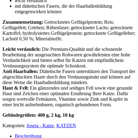
leicht verdaulich
mit diätetischen Fasern, die der Haarballenbildung
entgegenwirken können
Zusammensetzung:
Getrocknetes Geflügelprotein; Reis;
Geflügelfett; Grieben; Rübenfaser; getrockneter Lachs; getrocknete
Kartoffel; hydrolysiertes Geflügelprotein; getrocknete Geflügelleber;
Lachsöl 0,50 %; Mineralstoffe.
Leicht verdaulich:
Die Premium-Qualität und die schonende
Bearbeitung der ausgesuchten Rohwaren gewährleisten eine hohe
Verdaulichkeit und bieten selbst für Katzen mit empfindlichem
Verdauungssystem die optimale Schonkost.
Anti-Haarballen:
Diätetische Fasern unterstützen den Transport der
abgeschluckten Haare durch den Verdauungstrakt und können auf
diese Weise die Haarballenbildung mindern.
Haut & Fell:
Ein glänzendes und seidiges Fell sowie eine gesunde
Haut sind Zeichen einer optimalen Ernährung Ihrer Katze. Dafür
sorgen wertvolle Fettsäuren, Vitamine sowie Zink und Kupfer in
einer leicht aufnehmbaren, organisch gebundenen Form.
Gebindegrößen: 400 g, 2 kg, 10 kg
Kategorien:
Josera - Katze
,
KATZEN
Beschreibung