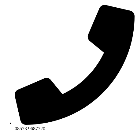
Zum
Inhalt
wechseln
08573 9687720