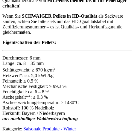
Qualitätsmerkmale von
HD-Pellets bleiben bis in Ihr Pelletlager
erhalten!
Wenn Sie
SCHWAIGER Pellets in HD-Qualität
als Sackware
kaufen, achten Sie bitte stets auf das HD-Qualitätslabel mit
Zertifizierungsnummer – es ist Qualitäts- und Herkunftsgarantie
gleichermaßen.
Eigentschaften der Pellets:
Durchmesser: 6 mm
Länge: ca. 8 – 35 mm
3
Schüttgewicht: ≥ 670 kg/m
Heizwert*: ca. 5,0 kWh/kg
Feinanteil: ≤ 0,5 %
Mechanische Festigkeit: ≥ 99,3 %
Feuchtigkeit: ca. 6 – 8 %
Aschegehalt**: ≤ 0,3 %
Ascheerweichungstemperatur: ≥ 1430°C
Rohstoff: 100 % Nadelholz
Herkunft: Bayern / Niederbayern
aus nachhaltiger Waldbewirtschaftung
Kategorie:
Saisonale Produkte - Winter