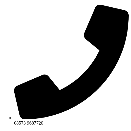
Zum
Inhalt
wechseln
08573 9687720