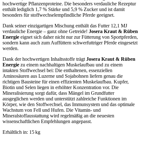
hochwertige Pflanzenproteine. Die besonders verdauliche Rezeptur
enthält lediglich 1,7 % Stärke und 5,9 % Zucker und ist damit
besonders für stoffwechselempfindliche Pferde geeignet.
Dank seiner einzigartigen Mischung enthält das Futter 12,1 MJ
verdauliche Energie – ganz ohne Getreide!
Josera Kraut & Rüben
Energie
eignet sich daher nicht nur zur Fütterung von Sportpferden,
sondern kann auch zum Auffüttern schwerfuttriger Pferde eingesetzt
werden.
Dank der hochwertigen Inhaltsstoffe trägt
Josera Kraut & Rüben
Energie
zu einem nachhaltigen Muskelaufbau und zu einem
intakten Stoffwechsel bei: Die enthaltenen, essenziellen
Aminosäuren aus Luzerne und Sojabohnen liefern genau die
richtigen Bausteine für einen effizienten Muskelaufbau. Kupfer,
Biotin und Selen liegen in erhöhter Konzentration vor. Die
Mineralisierung sorgt dafür, dass Mängel im Grundfutter
ausgeglichen werden und unterstützt zahlreiche Funktionen im
Körper, wie den Stoffwechsel, das Immunsystem und das optimale
Wachstum von Fell und Hufen. Die Vitamin- und
Mineralstoffausstattung wird regelmäßig an die neuesten
wissenschaftlichen Empfehlungen angepasst.
Erhältlich in: 15 kg