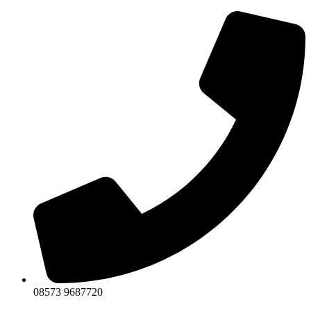
Zum
Inhalt
wechseln
08573 9687720