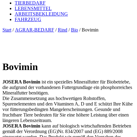
TIERBEDARF
LEBENSMITTEL
ARBEITSBEKLEIDUNG
FAHRZEUG
Start
/
AGRAR-BEDARF
/
Rind
/
Bio
/ Bovimin
Bovimin
JOSERA Bovimin
ist ein spezielles Mineralfutter für Biobetriebe,
die aufgrund der vorhandenen Futtergrundlage ein phosphorreiches
Mineralfutter benötigen.
Die Zusammensetzung aus hochwertigen Rohstoffen,
Spurenelementen und den Vitaminen A, D und E schützt Ihre Kühe
vor fütterungsbedingten Mangelerscheinungen. Gesunde und
fruchtbare Tiere bedeuten für Sie eine höhere Leistung über einen
längeren Lebenszeitraum.
JOSERA Bovimin
kann auf biologisch wirtschaftenden Betrieben
gemäß der Verordnung (EG)Nr. 834/2007 und (EG) 889/2008
eingesetzt werden. Das Produkt wir gemäß den Vorgaben des