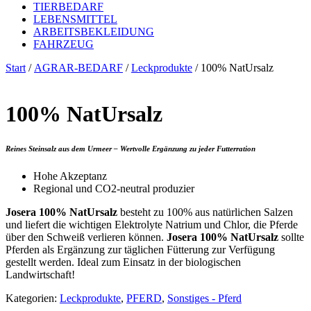
TIERBEDARF
LEBENSMITTEL
ARBEITSBEKLEIDUNG
FAHRZEUG
Start
/
AGRAR-BEDARF
/
Leckprodukte
/ 100% NatUrsalz
100% NatUrsalz
Reines Steinsalz aus dem Urmeer – Wertvolle Ergänzung zu jeder Futterration
Hohe Akzeptanz
Regional und CO2-neutral produzier
Josera 100% NatUrsalz
besteht zu 100% aus natürlichen Salzen
und liefert die wichtigen Elektrolyte Natrium und Chlor, die Pferde
über den Schweiß verlieren können.
Josera 100% NatUrsalz
sollte
Pferden als Ergänzung zur täglichen Fütterung zur Verfügung
gestellt werden. Ideal zum Einsatz in der biologischen
Landwirtschaft!
Kategorien:
Leckprodukte
,
PFERD
,
Sonstiges - Pferd